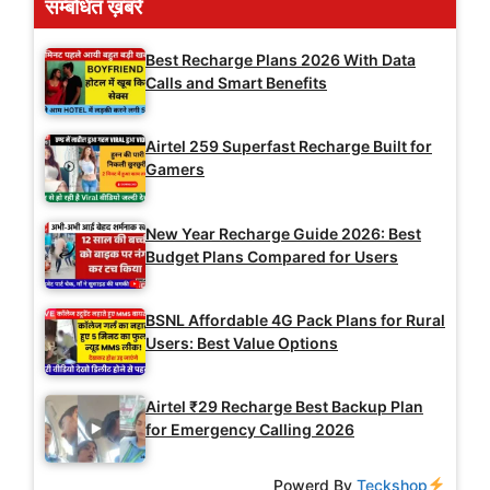
सम्बंधित ख़बरें
Best Recharge Plans 2026 With Data
Calls and Smart Benefits
Airtel 259 Superfast Recharge Built for
Gamers
New Year Recharge Guide 2026: Best
Budget Plans Compared for Users
BSNL Affordable 4G Pack Plans for Rural
Users: Best Value Options
Airtel ₹29 Recharge Best Backup Plan
for Emergency Calling 2026
Powerd By
Teckshop