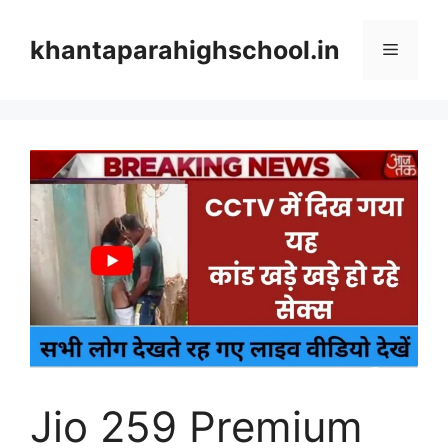
Skip
to
khantaparahighschool.in
Menu
content
Jio 259 Premium