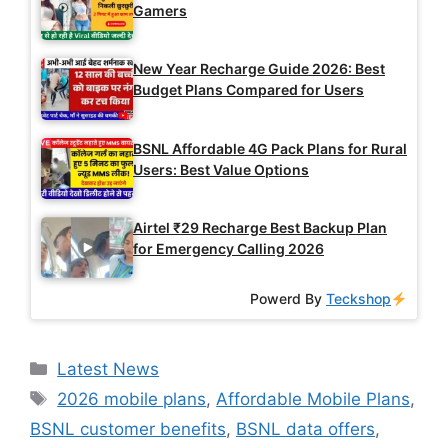
Gamers
New Year Recharge Guide 2026: Best
Budget Plans Compared for Users
BSNL Affordable 4G Pack Plans for Rural
Users: Best Value Options
Airtel ₹29 Recharge Best Backup Plan
for Emergency Calling 2026
Powerd By
Teckshop
Categories
Latest News
Tags
2026 mobile plans
,
Affordable Mobile Plans
,
BSNL customer benefits
,
BSNL data offers
,