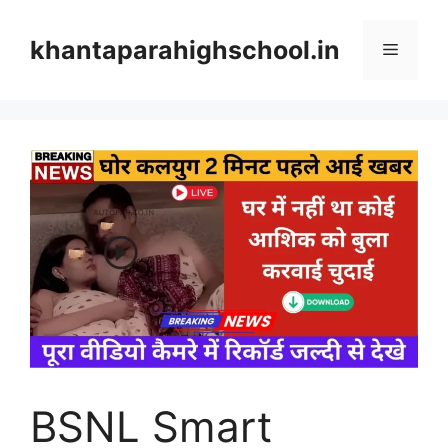
Skip
to
khantaparahighschool.in
Menu
content
BSNL Smart