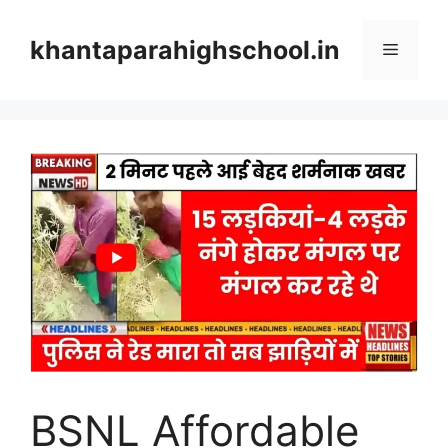
Skip
to
khantaparahighschool.in
Menu
content
BSNL Affordable