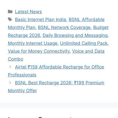
Categories
Latest News
Tags
Basic Internet Plan India
,
BSNL Affordable
Monthly Plan
,
BSNL Network Coverage
,
Budget
Recharge 2026
,
Daily Browsing and Messaging
,
Monthly Internet Usage
,
Unlimited Calling Pack
,
Value for Money Connectivity
,
Voice and Data
Combo
Airtel ₹159 Affordable Recharge for Office
Professionals
BSNL Best Recharge 2026: ₹199 Premium
Monthly Offer