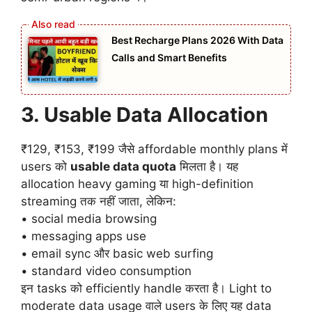
Best Recharge Plans 2026 With Data
Calls and Smart Benefits
3. Usable Data Allocation
₹129, ₹153, ₹199 जैसे affordable monthly plans में
users को
usable data quota
मिलता है। यह
allocation heavy gaming या high-definition
streaming तक नहीं जाता, लेकिन:
• social media browsing
• messaging apps use
• email sync और basic web surfing
• standard video consumption
इन tasks को efficiently handle करता है। Light to
moderate data usage वाले users के लिए यह data