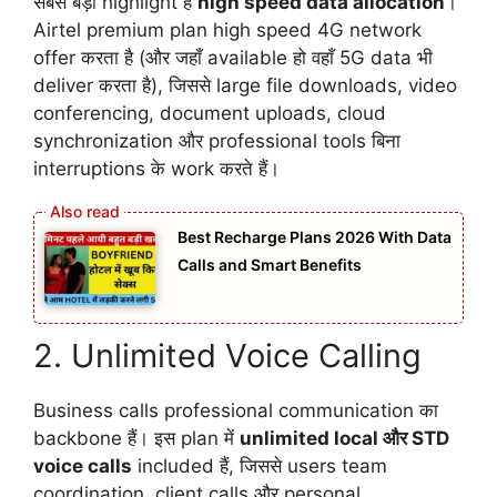
सबसे बड़ा highlight है
high speed data allocation
।
Airtel premium plan high speed 4G network
offer करता है (और जहाँ available हो वहाँ 5G data भी
deliver करता है), जिससे large file downloads, video
conferencing, document uploads, cloud
synchronization और professional tools बिना
interruptions के work करते हैं।
Best Recharge Plans 2026 With Data
Calls and Smart Benefits
2. Unlimited Voice Calling
Business calls professional communication का
backbone हैं। इस plan में
unlimited local और STD
voice calls
included हैं, जिससे users team
coordination, client calls और personal