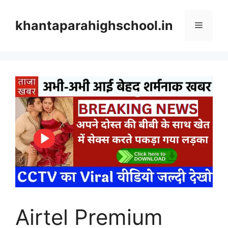
Skip
to
khantaparahighschool.in
Menu
content
Airtel Premium