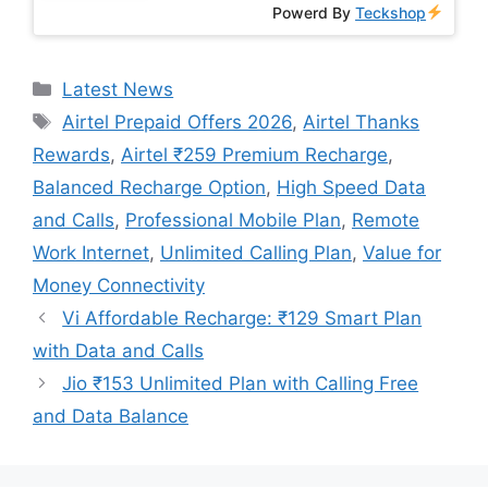
Powerd By
Teckshop
Categories
Latest News
Tags
Airtel Prepaid Offers 2026
,
Airtel Thanks
Rewards
,
Airtel ₹259 Premium Recharge
,
Balanced Recharge Option
,
High Speed Data
and Calls
,
Professional Mobile Plan
,
Remote
Work Internet
,
Unlimited Calling Plan
,
Value for
Money Connectivity
Vi Affordable Recharge: ₹129 Smart Plan
with Data and Calls
Jio ₹153 Unlimited Plan with Calling Free
and Data Balance